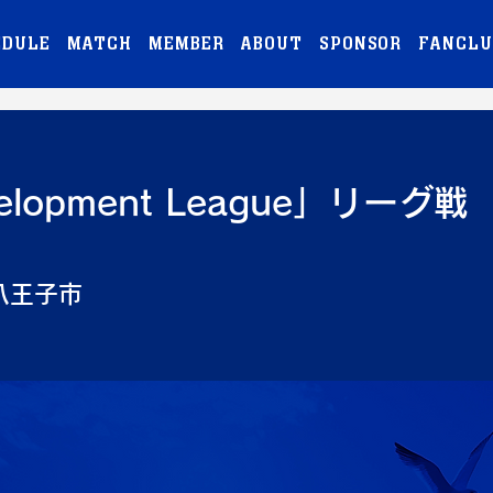
EDULE
MATCH
MEMBER
ABOUT
SPONSOR
FANCLU
elopment League」リーグ戦
八王子市