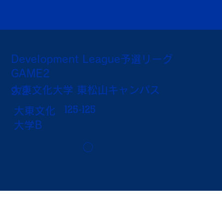
Development League予選リーグ
GAME2
大東文化大学 東松山キャンパス
9/2
125-125
大東文化
大学B
◯