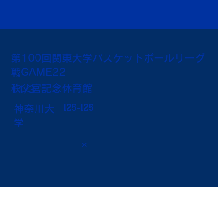
第100回関東大学バスケットボールリーグ
戦GAME22
秩父宮記念体育館
11/3
125-125
神奈川大
学
×