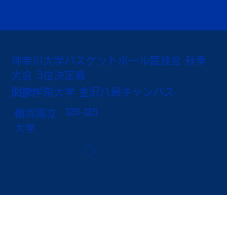
神奈川大学バスケットボール競技会 秋季
大会 3位決定戦
関東学院大学 金沢八景キャンパス
12/1
125-125
横浜国立
大学
◯