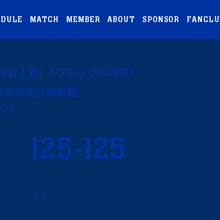
EDULE
MATCH
MEMBER
ABOUT
SPONSOR
FANCLU
ル新人戦」AブロックGAME1
大田区総合体育館
7/7
125-125
◯