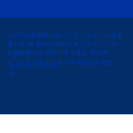
2025年度神奈川県バスケットボール選手
権大会 兼 第101回全日本バスケットボー
ル選手権大会神奈川県予選会 準決勝
7/27
トッケイセキュリティ平塚総合体育館
125-125
神奈川大
学
×