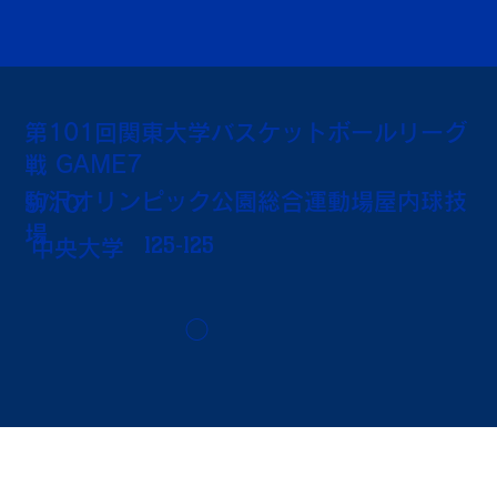
第101回関東大学バスケットボールリーグ
戦 GAME7
駒沢オリンピック公園総合運動場屋内球技
9/10
場
125-125
中央大学
◯