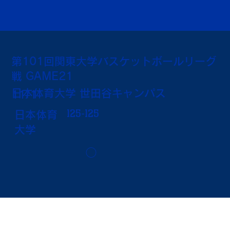
第101回関東大学バスケットボールリーグ
戦 GAME21
日本体育大学 世田谷キャンパス
11/1
125-125
日本体育
大学
◯