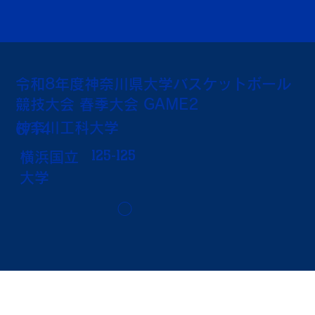
令和8年度神奈川県大学バスケットボール
競技大会 春季大会 GAME2
神奈川工科大学
6/14
125-125
横浜国立
大学
◯