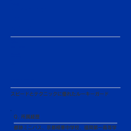
3
宮本聡
MIYAMOTO SO
PG
Aチーム
1年生
体育学部
福岡第一高等学校
2007/7/18
170cm/60kg
選抜歴：​
MEMBER INTRODUCTION
スピードとテクニックに優れたルーキーガード
Q. 所属経歴
都跡ミニバス、京都精華中学校、福岡第一高等学