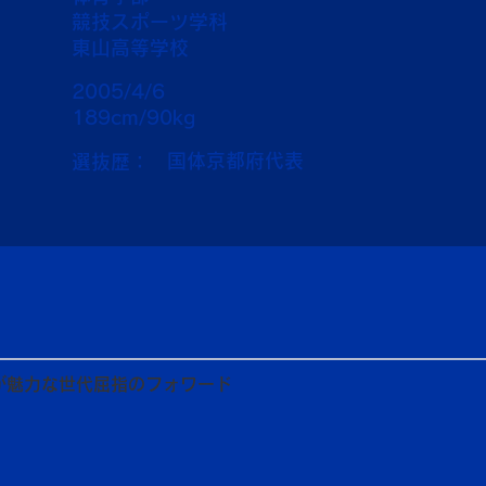
競技スポーツ学科
東山高等学校
2005/4/6
189cm/90kg
国体京都府代表
選抜歴：​
が魅力な世代屈指のフォワード