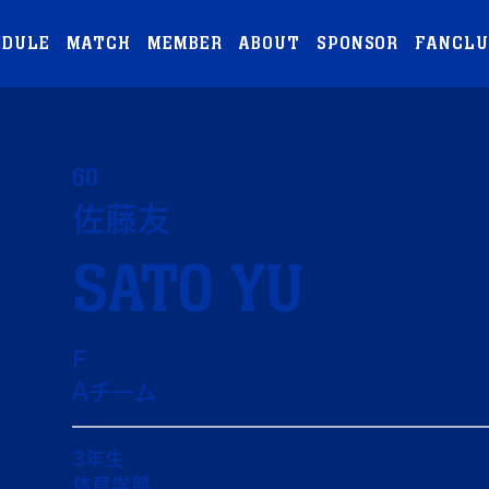
EDULE
MATCH
MEMBER
ABOUT
SPONSOR
FANCLU
60
佐藤友
SATO YU
F
Aチーム
3年生
体育学部