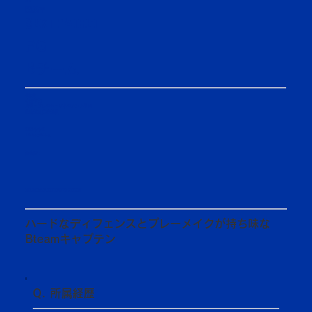
32
関泰平
SEKI TAIHEI
PG
Bチーム
4年生
体育学部
スポーツレジャーマネジメント学科
鹿島学園高等学校
2004/4/2
163cm/63kg
選抜歴：​
MEMBER INTRODUCTION
ハードなディフェンスとプレーメイクが持ち味な
Bteamキャプテン
Q. 所属経歴