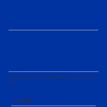
12
十返翔里
TOGAERI SHORI
F
Aチーム
2年生
体育学部
競技スポーツ学科
八王子学園八王子高等学校
2006/12/22
193cm/87kg
国体東京都代表、U18日本代表
選抜歴：​
MEMBER INTRODUCTION
オールラウンドにプレーするチームのエースプレイ
ヤー
Q. 所属経歴