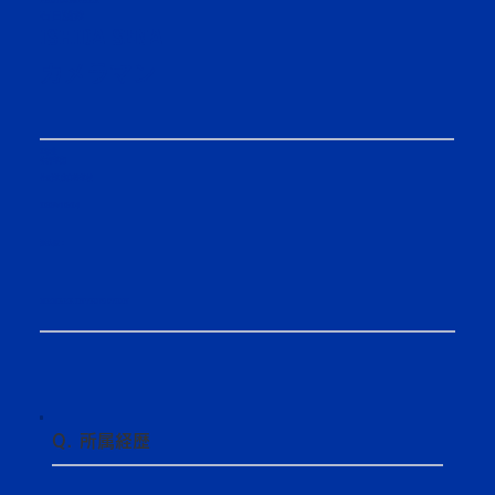
PHOTOGRAPHER
石田瀬菜
ISHIDA SENA
カメラマン
2年生
体育学部
作新学院高等学校
2006/10/24
選抜歴：​
MEMBER INTRODUCTION
Q. 所属経歴