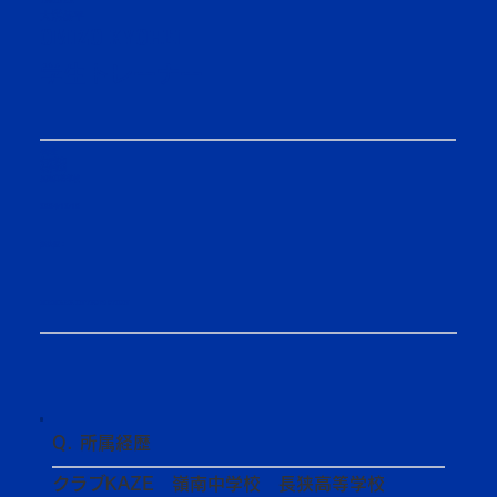
TRAINER
大溝恭平
OMIZO KYOHEI
学生トレーナー
4年生
体育学部
体育学科
長狭高等学校
2004/12/10
選抜歴：​
MEMBER INTRODUCTION
Q. 所属経歴
クラブKAZE 嶺南中学校 長狭高等学校