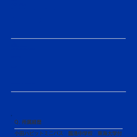
COACH
小野寺亮太
ONODERA RYOTA
学生コーチ
4年生
文学部
歴史学科日本史専攻
東海大学付属高輪台高等学校
2004/7/15
選抜歴：​
MEMBER INTRODUCTION
Q. 所属経歴
小田ハビットミニバス 臨港中学校 東海大学付