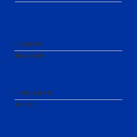
Q. 座右の銘
断固たる決意
Q. 嫌いな食べ物
辛いもの