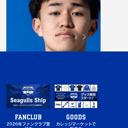
CONTENTS
FANCLUB
GOODS
大矢陽希
2026年ファンクラブ受
カレッジマーケットで